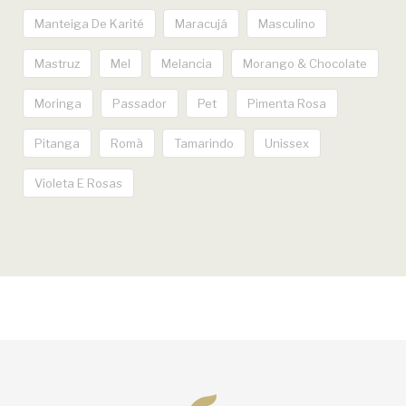
Manteiga De Karité
Maracujá
Masculino
Mastruz
Mel
Melancia
Morango & Chocolate
Moringa
Passador
Pet
Pimenta Rosa
Pitanga
Romã
Tamarindo
Unissex
Violeta E Rosas