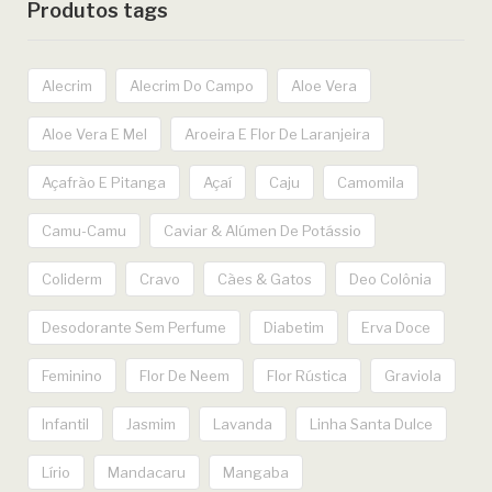
Produtos tags
Alecrim
Alecrim Do Campo
Aloe Vera
Aloe Vera E Mel
Aroeira E Flor De Laranjeira
Açafrão E Pitanga
Açaí
Caju
Camomila
Camu-Camu
Caviar & Alúmen De Potássio
Coliderm
Cravo
Cães & Gatos
Deo Colônia
Desodorante Sem Perfume
Diabetim
Erva Doce
Feminino
Flor De Neem
Flor Rústica
Graviola
Infantil
Jasmim
Lavanda
Linha Santa Dulce
Lírio
Mandacaru
Mangaba