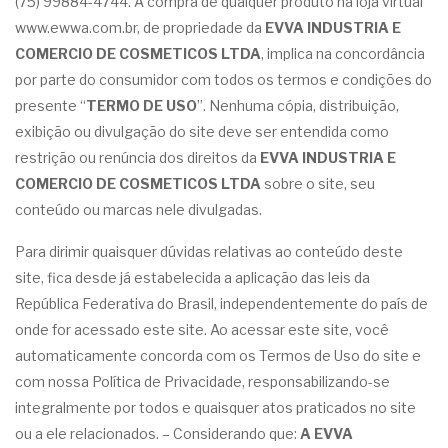
(75) 99884-4744. A compra de qualquer produto na loja virtual
www.ewwa.com.br, de propriedade da
EVVA INDUSTRIA E
COMERCIO DE COSMETICOS LTDA
, implica na concordância
por parte do consumidor com todos os termos e condições do
presente “
TERMO DE USO
”. Nenhuma cópia, distribuição,
exibição ou divulgação do site deve ser entendida como
restrição ou renúncia dos direitos da
EVVA INDUSTRIA E
COMERCIO DE COSMETICOS LTDA
sobre o site, seu
conteúdo ou marcas nele divulgadas.
Para dirimir quaisquer dúvidas relativas ao conteúdo deste
site, fica desde já estabelecida a aplicação das leis da
República Federativa do Brasil, independentemente do país de
onde for acessado este site. Ao acessar este site, você
automaticamente concorda com os Termos de Uso do site e
com nossa Política de Privacidade, responsabilizando-se
integralmente por todos e quaisquer atos praticados no site
ou a ele relacionados. – Considerando que:
A EVVA