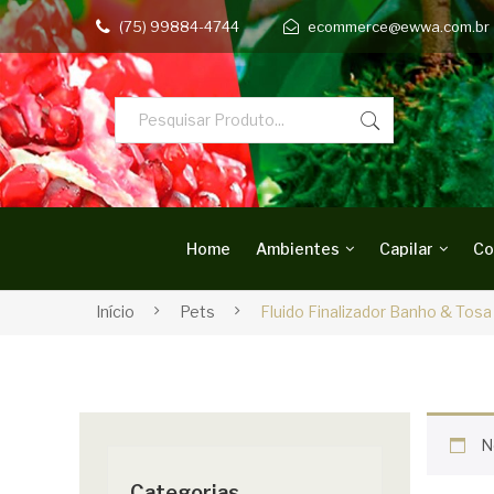
(75) 99884-4744
ecommerce@ewwa.com.br
Home
Ambientes
Capilar
Co
Início
Pets
Fluido Finalizador Banho & Tosa
N
Categorias