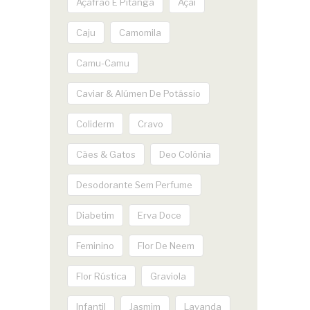
Açafrão E Pitanga
Açaí
Caju
Camomila
Camu-Camu
Caviar & Alúmen De Potássio
Coliderm
Cravo
Cães & Gatos
Deo Colônia
Desodorante Sem Perfume
Diabetim
Erva Doce
Feminino
Flor De Neem
Flor Rústica
Graviola
Infantil
Jasmim
Lavanda