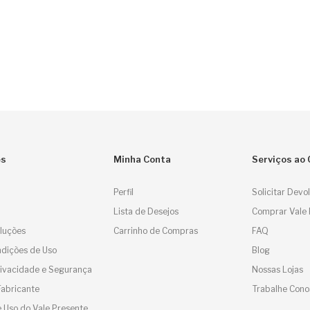
es
Minha Conta
Serviços ao 
Perfil
Solicitar Devo
Lista de Desejos
Comprar Vale 
luções
Carrinho de Compras
FAQ
dições de Uso
Blog
Privacidade e Segurança
Nossas Lojas
Fabricante
Trabalhe Cono
 Uso do Vale Presente