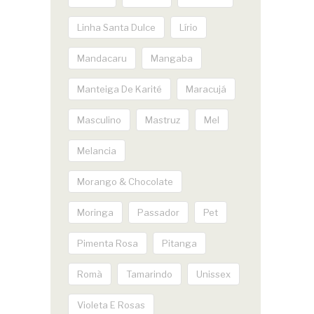
Linha Santa Dulce
Lírio
Mandacaru
Mangaba
Manteiga De Karité
Maracujá
Masculino
Mastruz
Mel
Melancia
Morango & Chocolate
Moringa
Passador
Pet
Pimenta Rosa
Pitanga
Romã
Tamarindo
Unissex
Violeta E Rosas