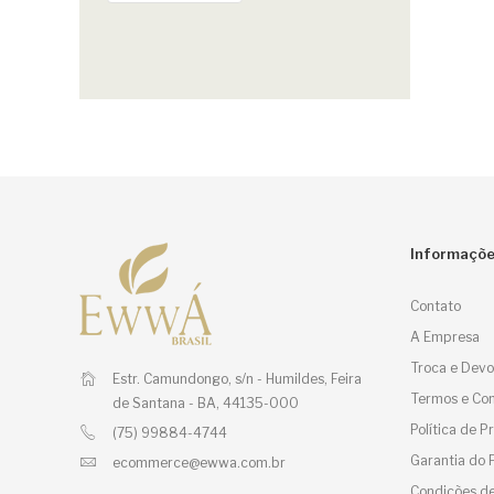
Informaçõ
Contato
A Empresa
Troca e Devo
Estr. Camundongo, s/n - Humildes,
Feira
Termos e Con
de Santana - BA, 44135-000
Política de 
(75) 99884-4744
Garantia do 
ecommerce@ewwa.com.br
Condições de