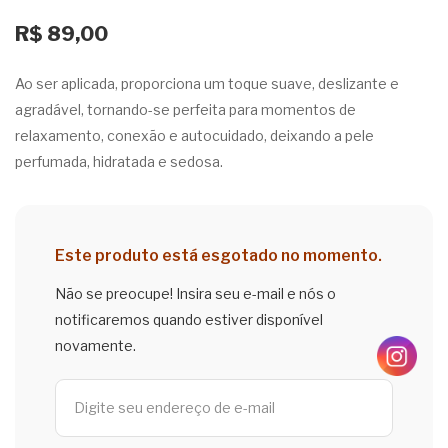
par
Flor
R$
89,00
a
de
Ao ser aplicada, proporciona um toque suave, deslizante e
Ma
Fig
agradável, tornando-se perfeita para momentos de
ssa
o
relaxamento, conexão e autocuidado, deixando a pele
ge
180
perfumada, hidratada e sedosa.
m
g
Erv
a
Doc
Este produto está esgotado no momento.
e
Não se preocupe! Insira seu e-mail e nós o
150
notificaremos quando estiver disponível
g
novamente.