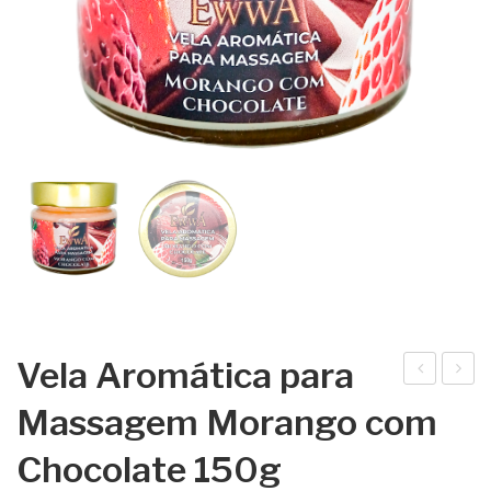
Vela Aromática para
ela
ela
Massagem Morango com
Aro
Aro
Chocolate 150g
mát
mát
ica
ica