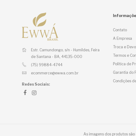
Informaçõ
Contato
A Empresa
Troca e Devo
Estr. Camundongo, s/n - Humildes,
Feira
Termos e Con
de Santana - BA, 44135-000
Política de 
(75) 99884-4744
Garantia do 
ecommerce@ewwa.com.br
Condições de
Redes Sociais:
As imagens dos produtos são m