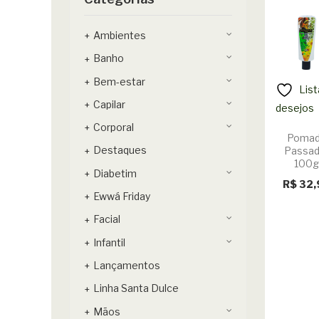
Ambientes
Banho
Bem-estar
List
Capilar
desejos
Corporal
Poma
Destaques
Passad
100
Diabetim
R$
32,
Ewwá Friday
Facial
Infantil
Lançamentos
Linha Santa Dulce
Mãos