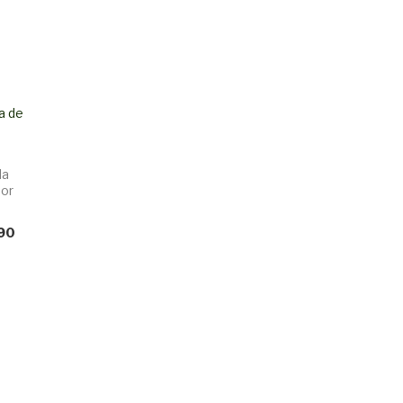
a de
da
or
g
90