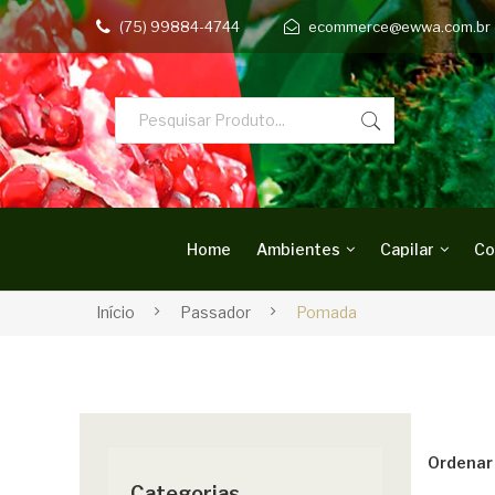
(75) 99884-4744
ecommerce@ewwa.com.br
Home
Ambientes
Capilar
Co
Início
Passador
Pomada
Ordenar 
Categorias