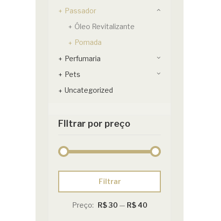
Passador
Óleo Revitalizante
Pomada
Perfumaria
Pets
Uncategorized
FIltrar por preço
Preço
Preço
Filtrar
mínimo
máximo
Preço:
R$ 30
—
R$ 40