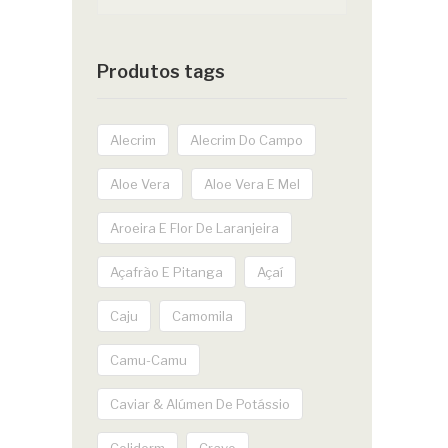
Produtos tags
Alecrim
Alecrim Do Campo
Aloe Vera
Aloe Vera E Mel
Aroeira E Flor De Laranjeira
Açafrão E Pitanga
Açaí
Caju
Camomila
Camu-Camu
Caviar & Alúmen De Potássio
Coliderm
Cravo