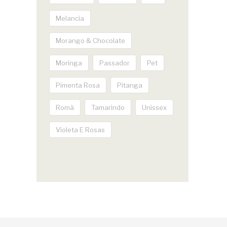
Melancia
Morango & Chocolate
Moringa
Passador
Pet
Pimenta Rosa
Pitanga
Romã
Tamarindo
Unissex
Violeta E Rosas