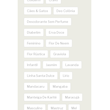
Cães & Gatos
Deo Colônia
Desodorante Sem Perfume
Diabetim
Erva Doce
Feminino
Flor De Neem
Flor Rústica
Graviola
Infantil
Jasmim
Lavanda
Linha Santa Dulce
Lírio
Mandacaru
Mangaba
Manteiga De Karité
Maracujá
Masculino
Mastruz
Mel