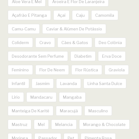
Aloe Vera E Mel
Aroeira E Flor De Laranjeira
Açafrão E Pitanga
Açaí
Caju
Camomila
Camu-Camu
Caviar & Alúmen De Potássio
Coliderm
Cravo
Cães & Gatos
Deo Colônia
Desodorante Sem Perfume
Diabetim
Erva Doce
Feminino
Flor De Neem
Flor Rústica
Graviola
Infantil
Jasmim
Lavanda
Linha Santa Dulce
Lírio
Mandacaru
Mangaba
Manteiga De Karité
Maracujá
Masculino
Mastruz
Mel
Melancia
Morango & Chocolate
Moringa
Passador
Pet
Pimenta Rosa