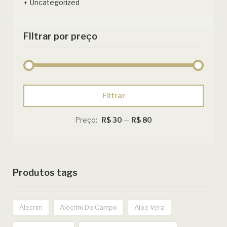
Uncategorized
FIltrar por preço
Preço
Preço
Filtrar
mínimo
máximo
Preço:
R$ 30
—
R$ 80
Produtos tags
Alecrim
Alecrim Do Campo
Aloe Vera