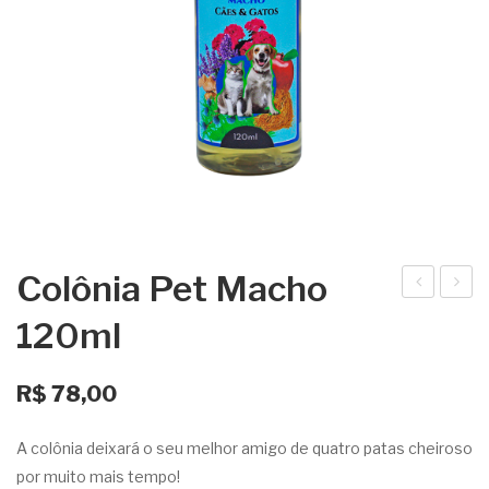
Colônia Pet Macho
olô
HA
120ml
nia
MP
Pet
OO
R$
78,00
Fê
LIM
me
PE
A colônia deixará o seu melhor amigo de quatro patas cheiroso
a
ZA
por muito mais tempo!