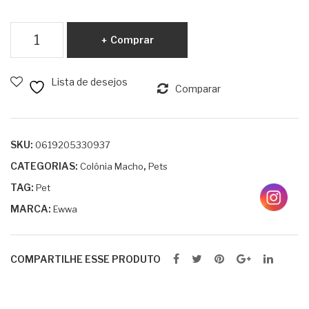
120
INT
ml
EN
Colônia
Comprar
SIV
Pet
A
Macho
Lista de desejos
120ml
Comparar
quantidade
SKU:
0619205330937
CATEGORIAS:
,
Colônia Macho
Pets
TAG:
Pet
MARCA:
Ewwa
COMPARTILHE ESSE PRODUTO