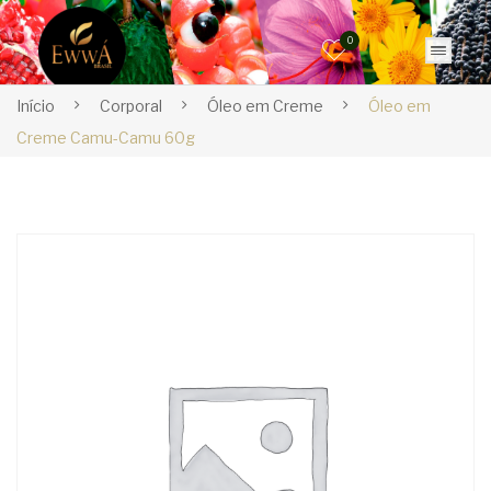
0
Início
Corporal
Óleo em Creme
Óleo em
Creme Camu-Camu 60g