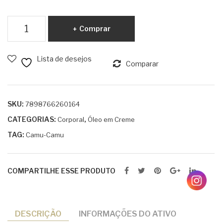
á
Cab
60
elo
Óleo
Comprar
g
s
em
Clar
Creme
os
Lista de desejos
Camu-
Comparar
25
Camu
0ml
60g
quantidade
SKU:
7898766260164
CATEGORIAS:
,
Corporal
Óleo em Creme
TAG:
Camu-Camu
COMPARTILHE ESSE PRODUTO
DESCRIÇÃO
INFORMAÇÕES DO ATIVO