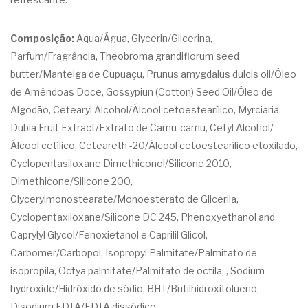
Composição:
Aqua/Água, Glycerin/Glicerina,
Parfum/Fragrância, Theobroma grandiflorum seed
butter/Manteiga de Cupuaçu, Prunus amygdalus dulcis oil/Óleo
de Amêndoas Doce, Gossypiun (Cotton) Seed Oil/Óleo de
Algodão, Cetearyl Alcohol/Álcool cetoestearílico, Myrciaria
Dubia Fruit Extract/Extrato de Camu-camu, Cetyl Alcohol/
Álcool cetílico, Ceteareth -20/Álcool cetoestearílico etoxilado,
Cyclopentasiloxane Dimethiconol/Silicone 2010,
Dimethicone/Silicone 200,
Glycerylmonostearate/Monoesterato de Glicerila,
Cyclopentaxiloxane/Silicone DC 245, Phenoxyethanol and
Caprylyl Glycol/Fenoxietanol e Caprilil Glicol,
Carbomer/Carbopol, Isopropyl Palmitate/Palmitato de
isopropila, Octya palmitate/Palmitato de octila, , Sodium
hydroxide/Hidróxido de sódio, BHT/Butilhidroxitolueno,
Disodium EDTA/EDTA dissódico.