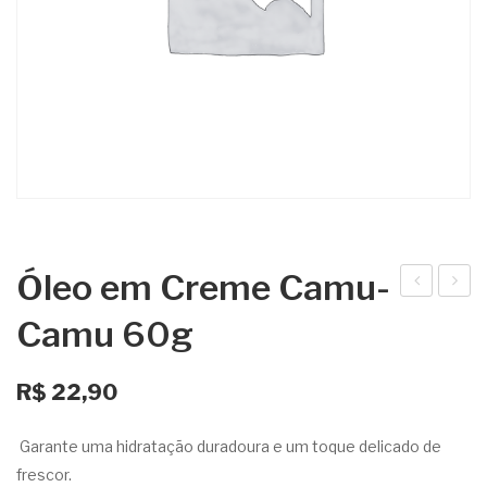
Óleo em Creme Camu-
leo
ha
Camu 60g
em
mp
Cre
oo
R$
22,90
me
Infa
Mar
ntil
Garante uma hidratação duradoura e um toque delicado de
acuj
–
frescor.