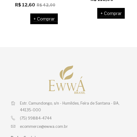
O
O
R$
12,60
R$
42,00
preço
preço
Comprar
Comprar
original
atual
era:
é:
R$ 42,00.
R$ 12,60.
Estr. Camundongo, s/n - Humildes,
Feira de Santana - BA,
44135-000
(75) 99884-4744
ecommerce@ewwa.com.br