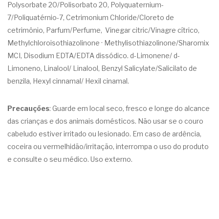
Polysorbate 20/Polisorbato 20, Polyquaternium-
7/Poliquatérnio-7, Cetrimonium Chloride/Cloreto de
cetrimônio, Parfum/Perfume, Vinegar citric/Vinagre cítrico,
Methylchloroisothiazolinone · Methylisothiazolinone/Sharomix
MCI, Disodium EDTA/EDTA dissódico. d-Limonene/ d-
Limoneno, Linalool/ Linalool, Benzyl Salicylate/Salicilato de
benzila, Hexyl cinnamal/ Hexil cinamal.
Precauções
: Guarde em local seco, fresco e longe do alcance
das crianças e dos animais domésticos. Não usar se o couro
cabeludo estiver irritado ou lesionado. Em caso de ardência,
coceira ou vermelhidão/irritação, interrompa o uso do produto
e consulte o seu médico. Uso externo.