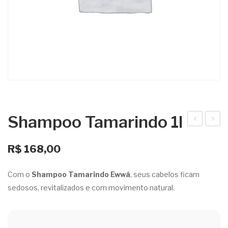
Shampoo Tamarindo 1l
idra
leo
tant
em
R$
168,00
e
Cre
Com o
Shampoo Tamarindo Ewwá
, seus cabelos ficam
Cor
me
sedosos, revitalizados e com movimento natural.
por
Mar
al
acuj
Pim
á