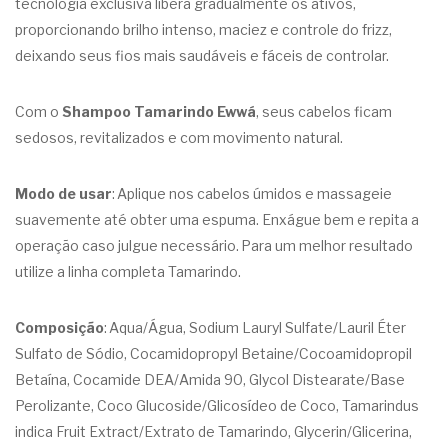
tecnologia exclusiva libera gradualmente os ativos,
proporcionando brilho intenso, maciez e controle do frizz,
deixando seus fios mais saudáveis e fáceis de controlar.
Com o
Shampoo Tamarindo Ewwá
, seus cabelos ficam
sedosos, revitalizados e com movimento natural.
Modo de usar
: Aplique nos cabelos úmidos e massageie
suavemente até obter uma espuma. Enxágue bem e repita a
operação caso julgue necessário. Para um melhor resultado
utilize a linha completa Tamarindo.
Composição
: Aqua/Água, Sodium Lauryl Sulfate/Lauril Éter
Sulfato de Sódio, Cocamidopropyl Betaine/Cocoamidopropil
Betaína, Cocamide DEA/Amida 90, Glycol Distearate/Base
Perolizante, Coco Glucoside/Glicosídeo de Coco, Tamarindus
indica Fruit Extract/Extrato de Tamarindo, Glycerin/Glicerina,