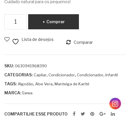
Cuidado natural para os pequenos!
odã
Ca
o e
mo
Alo
mila
Condicionador
Comprar
Infantil
e
&
Algodão
Ver
Alg
Lista de desejos
e
Comparar
a
odã
Aloe
par
o
Vera
a
25
para
SKU:
0630941968390
Cac
0ml
Cachos
CATEGORIAS:
,
,
,
hos
Capilar
Condicionador
Condicionador
Infantil
250ml
25
TAGS:
,
,
Algodão
Aloe Vera
Manteiga de Karité
quantidade
0ml
MARCA:
Ewwa
COMPARTILHE ESSE PRODUTO