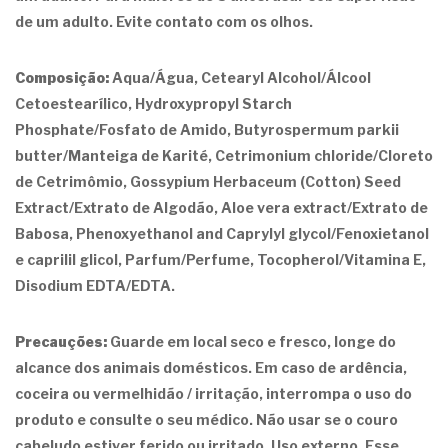
de um adulto. Evite contato com os olhos.
Composição:
Aqua/Água, Cetearyl Alcohol/Álcool
Cetoestearílico, Hydroxypropyl Starch
Phosphate/Fosfato de Amido, Butyrospermum parkii
butter/Manteiga de Karité, Cetrimonium chloride/Cloreto
de Cetrimômio, Gossypium Herbaceum (Cotton) Seed
Extract/Extrato de Algodão, Aloe vera extract/Extrato de
Babosa, Phenoxyethanol and Caprylyl glycol/Fenoxietanol
e caprilil glicol, Parfum/Perfume, Tocopherol/Vitamina E,
Disodium EDTA/EDTA.
Precauções:
Guarde em local seco e fresco, longe do
alcance dos animais domésticos. Em caso de ardência,
coceira ou vermelhidão / irritação, interrompa o uso do
produto e consulte o seu médico. Não usar se o couro
cabeludo estiver ferido ou irritado. Uso externo. Esse