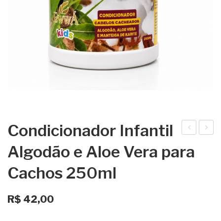
Condicionador Infantil
ha
ond
Algodão e Aloe Vera para
mp
icio
Cachos 250ml
oo
nad
Infa
or
ntil
Infa
R$
42,00
Alg
ntil