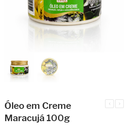
Óleo em Creme
ha
LE
Maracujá 100g
mp
O
oo
EM