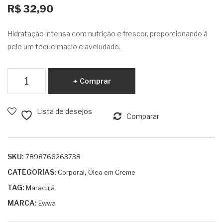
R$
32,90
Ta
CR
mar
EM
Hidratação intensa com nutrição e frescor, proporcionando à
ind
E
pele um toque macio e aveludado.
o 1l
MA
RA
Óleo
Comprar
CUJ
em
A
Creme
Lista de desejos
Maracujá
Comparar
100g
quantidade
SKU:
7898766263738
CATEGORIAS:
,
Corporal
Óleo em Creme
TAG:
Maracujá
MARCA:
Ewwa