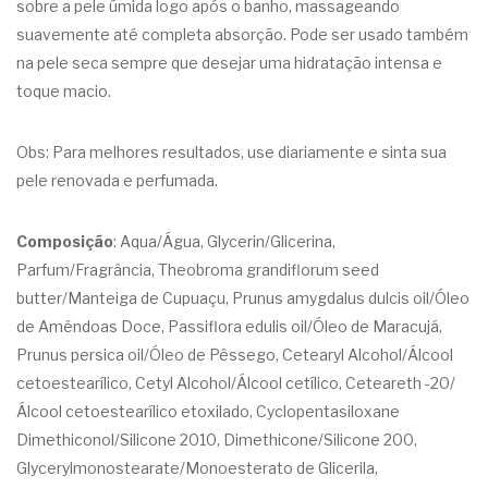
sobre a pele úmida logo após o banho, massageando
suavemente até completa absorção. Pode ser usado também
na pele seca sempre que desejar uma hidratação intensa e
toque macio.
Obs: Para melhores resultados, use diariamente e sinta sua
pele renovada e perfumada.
Composição
: Aqua/Água, Glycerin/Glicerina,
Parfum/Fragrância, Theobroma grandiflorum seed
butter/Manteiga de Cupuaçu, Prunus amygdalus dulcis oil/Óleo
de Amêndoas Doce, Passiflora edulis oil/Óleo de Maracujá,
Prunus persica oil/Óleo de Pêssego, Cetearyl Alcohol/Álcool
cetoestearílico, Cetyl Alcohol/Álcool cetílico, Ceteareth -20/
Álcool cetoestearílico etoxilado, Cyclopentasiloxane
Dimethiconol/Silicone 2010, Dimethicone/Silicone 200,
Glycerylmonostearate/Monoesterato de Glicerila,