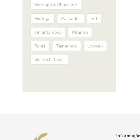
Morango & Chocolate
Moringa
Passador
Pet
Pimenta Rosa
Pitanga
Romã
Tamarindo
Unissex
Violeta E Rosas
Informaçõ