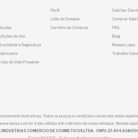
Perfil
Solicitar Devo
Lista de Desejos
Comprar Vale 
luções
Carrinho de Compras
FAQ
dições de Uso
Blog
Privacidade e Segurança
Nossas Lojas
Fabricante
Trabalhe Cono
 Uso do Vale Presente
eramente ilustrativas. Todos os preços e condições comerciais estão sujeitos
e www.ewwa.com.br e são válidas até o término de nosso estoque. Vendas sujei
 INDUSTRIA E COMERCIO DE COSMETICOS LTDA - CNPJ: 27.404.658/00