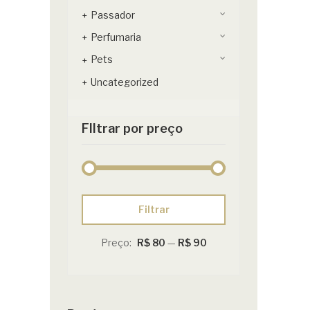
Passador
Perfumaria
Pets
Uncategorized
FIltrar por preço
Preço
Preço
Filtrar
mínimo
máximo
Preço:
R$ 80
—
R$ 90