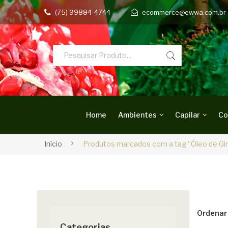
(75) 99884-4744
ecommerce@ewwa.com.br
Home
Ambientes
Capilar
Co
Início
Produtos marcados com a tag “Óleo de Gir
Ordenar 
Categorias