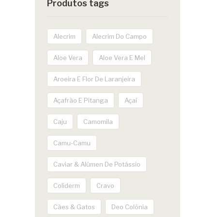
Produtos tags
Alecrim
Alecrim Do Campo
Aloe Vera
Aloe Vera E Mel
Aroeira E Flor De Laranjeira
Açafrão E Pitanga
Açaí
Caju
Camomila
Camu-Camu
Caviar & Alúmen De Potássio
Coliderm
Cravo
Cães & Gatos
Deo Colônia