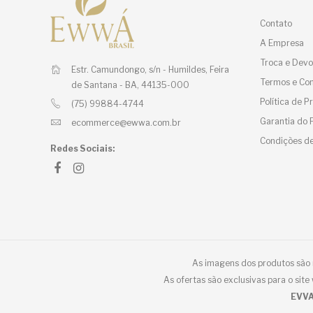
Contato
A Empresa
Troca e Devo
Estr. Camundongo, s/n - Humildes,
Feira
Termos e Con
de Santana - BA, 44135-000
Política de 
(75) 99884-4744
Garantia do 
ecommerce@ewwa.com.br
Condições de
Redes Sociais:
As imagens dos produtos são m
As ofertas são exclusivas para o sit
EVVA