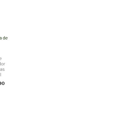
a de
e
dor
ias
l
90