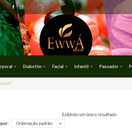
rporal
Diabetim
Facial
Infantil
Passador
P
assol”
Exibindo um único resultado
por:
Ordenação padrão