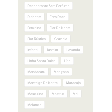
Desodorante Sem Perfume
Diabetim
Erva Doce
Feminino
Flor De Neem
Flor Rústica
Graviola
Infantil
Jasmim
Lavanda
Linha Santa Dulce
Lírio
Mandacaru
Mangaba
Manteiga De Karité
Maracujá
Masculino
Mastruz
Mel
Melancia