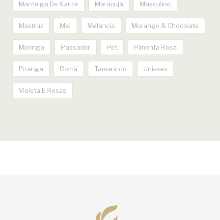
Manteiga De Karité
Maracujá
Masculino
Mastruz
Mel
Melancia
Morango & Chocolate
Moringa
Passador
Pet
Pimenta Rosa
Pitanga
Romã
Tamarindo
Unissex
Violeta E Rosas