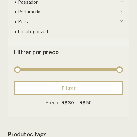
Passador
Perfumaria
Pets
Uncategorized
FIltrar por preço
Preço
Preço
Filtrar
mínimo
máximo
Preço:
R$ 30
—
R$ 50
Produtos tags