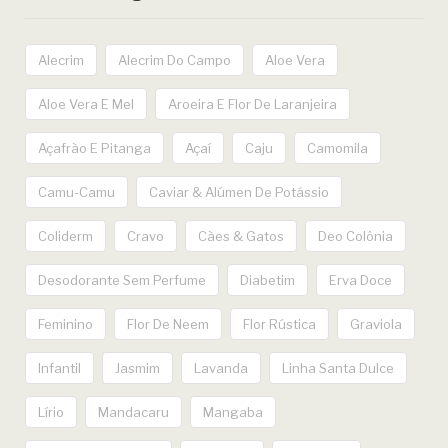
Alecrim
Alecrim Do Campo
Aloe Vera
Aloe Vera E Mel
Aroeira E Flor De Laranjeira
Açafrão E Pitanga
Açaí
Caju
Camomila
Camu-Camu
Caviar & Alúmen De Potássio
Coliderm
Cravo
Cães & Gatos
Deo Colônia
Desodorante Sem Perfume
Diabetim
Erva Doce
Feminino
Flor De Neem
Flor Rústica
Graviola
Infantil
Jasmim
Lavanda
Linha Santa Dulce
Lírio
Mandacaru
Mangaba