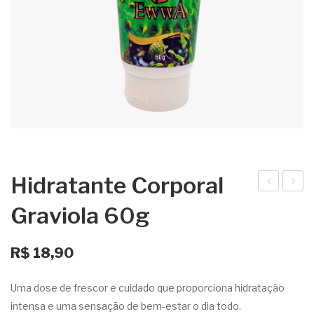
Hidratante Corporal
idra
idra
Graviola 60g
tant
tant
e
e
R$
18,90
Cor
Cor
por
por
Uma dose de frescor e cuidado que proporciona hidratação
al
al
intensa e uma sensação de bem-estar o dia todo.