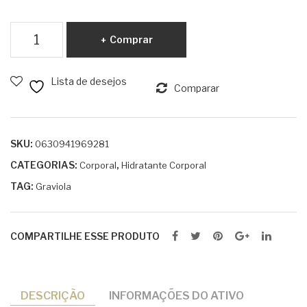
Ma
Ta
nda
mar
Hidratante
Comprar
car
ind
Corporal
u
o
Graviola
100
60
Lista de desejos
60g
Comparar
g
g
quantidade
SKU:
0630941969281
CATEGORIAS:
,
Corporal
Hidratante Corporal
TAG:
Graviola
COMPARTILHE ESSE PRODUTO
DESCRIÇÃO
INFORMAÇÕES DO ATIVO