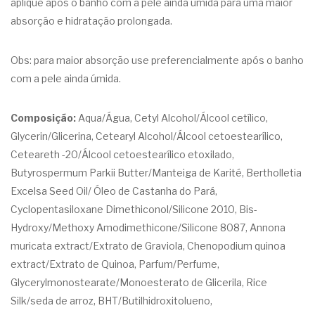
aplique após o banho com a pele ainda úmida para uma maior
absorção e hidratação prolongada.
Obs: para maior absorção use preferencialmente após o banho
com a pele ainda úmida.
Composição:
Aqua/Água, Cetyl Alcohol/Álcool cetílico,
Glycerin/Glicerina, Cetearyl Alcohol/Álcool cetoestearílico,
Ceteareth -20/Álcool cetoestearílico etoxilado,
Butyrospermum Parkii Butter/Manteiga de Karité, Bertholletia
Excelsa Seed Oil/ Óleo de Castanha do Pará,
Cyclopentasiloxane Dimethiconol/Silicone 2010, Bis-
Hydroxy/Methoxy Amodimethicone/Silicone 8087, Annona
muricata extract/Extrato de Graviola, Chenopodium quinoa
extract/Extrato de Quinoa, Parfum/Perfume,
Glycerylmonostearate/Monoesterato de Glicerila, Rice
Silk/seda de arroz, BHT/Butilhidroxitolueno,