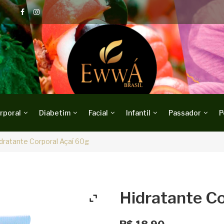
rporal
Diabetim
Facial
Infantil
Passador
P
dratante Corporal Açaí 60g
Hidratante C