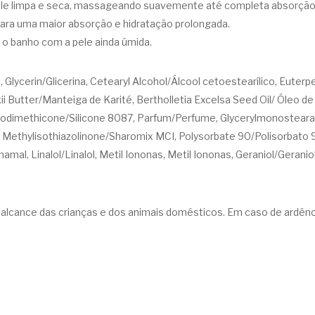
ele limpa e seca, massageando suavemente até completa absorção. 
 para uma maior absorção e hidratação prolongada.
 o banho com a pele ainda úmida.
o, Glycerin/Glicerina, Cetearyl Alcohol/Álcool cetoestearílico, Euter
i Butter/Manteiga de Karité, Bertholletia Excelsa Seed Oil/ Óleo d
dimethicone/Silicone 8087, Parfum/Perfume, Glycerylmonostearate/
 · Methylisothiazolinone/Sharomix MCI, Polysorbate 90/Polisorbato
amal, Linalol/Linalol, Metil Iononas, Metil Iononas, Geraniol/Geranio
o alcance das crianças e dos animais domésticos. Em caso de ardênci