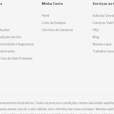
es
Minha Conta
Serviços ao 
Perfil
Solicitar Devo
Lista de Desejos
Comprar Vale 
luções
Carrinho de Compras
FAQ
dições de Uso
Blog
Privacidade e Segurança
Nossas Lojas
Fabricante
Trabalhe Cono
 Uso do Vale Presente
eramente ilustrativas. Todos os preços e condições comerciais estão sujeitos
e www.ewwa.com.br e são válidas até o término de nosso estoque. Vendas sujei