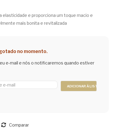
ET
EM
 a elasticidade e proporciona um toque macio e
E
CR
elmente mais bonita e revitalizada
LIQ
EM
UID
E
O
MA
JAS
RA
sgotado no momento.
MI
CUJ
seu e-mail e nós o notificaremos quando estiver
M
A
Comparar