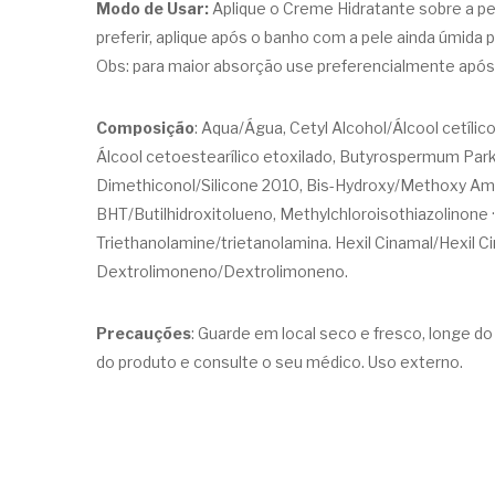
Modo de Usar:
Aplique o Creme Hidratante sobre a p
preferir, aplique após o banho com a pele ainda úmida
Obs: para maior absorção use preferencialmente após
Composição
: Aqua/Água, Cetyl Alcohol/Álcool cetílic
Álcool cetoestearílico etoxilado, Butyrospermum Parki
Dimethiconol/Silicone 2010, Bis-Hydroxy/Methoxy Amo
BHT/Butilhidroxitolueno, Methylchloroisothiazolinone
Triethanolamine/trietanolamina. Hexil Cinamal/Hexil Cin
Dextrolimoneno/Dextrolimoneno.
Precauções
: Guarde em local seco e fresco, longe d
do produto e consulte o seu médico. Uso externo.