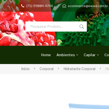
(75) 99884-4744
ecommerce@ewwa.com.br
Home
Ambientes
Capilar
Co
Início
Corporal
Hidratante Corporal
Hi