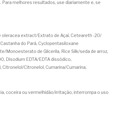
Para melhores resultados, use diariamente e, se
pe oleracea extract/Extrato de Açaí, Ceteareth -20/
e Castanha do Pará, Cyclopentasiloxane
Monoesterato de Glicerila, Rice Silk/seda de arroz,
 90, Disodium EDTA/EDTA dissódico,
l, Citronelol/Citronelol, Cumarina/Cumarina,
a, coceira ou vermelhidão/irritação, interrompa o uso