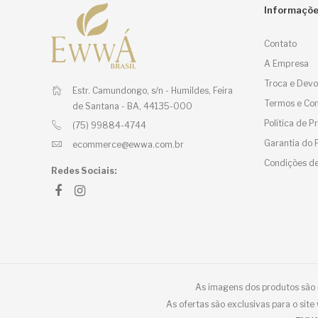
Informaçõ
Contato
A Empresa
Troca e Devo
Estr. Camundongo, s/n - Humildes,
Feira
Termos e Con
de Santana - BA, 44135-000
Política de 
(75) 99884-4744
Garantia do 
ecommerce@ewwa.com.br
Condições de
Redes Sociais:
As imagens dos produtos são m
As ofertas são exclusivas para o sit