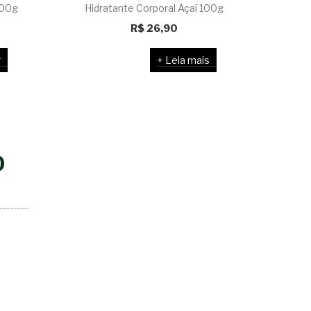
300g
Hidratante Corporal Açaí 100g
Hidrat
R$
26,90
r
Leia mais
O