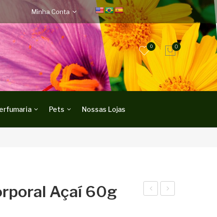
Minha Conta
0
0
erfumaria
Pets
Nossas Lojas
orporal Açaí 60g
AB
LE
ON
O