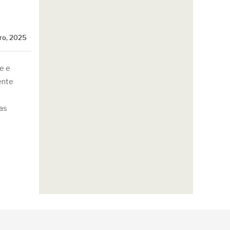
iro, 2025
e e
ente
vas