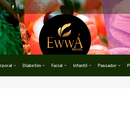
rporal
Diabetim
Facial
Infantil
Passador
P