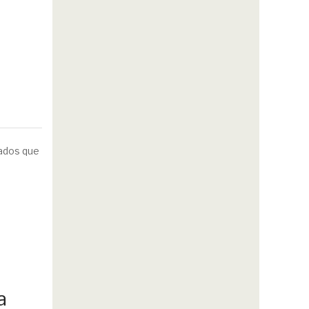
dados que
a