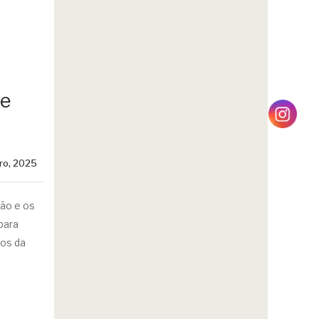
 e
iro, 2025
ão e os
para
tos da