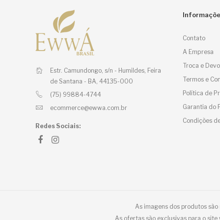
Informaçõ
Contato
A Empresa
Troca e Devo
Estr. Camundongo, s/n - Humildes,
Feira
Termos e Con
de Santana - BA, 44135-000
Política de 
(75) 99884-4744
Garantia do 
ecommerce@ewwa.com.br
Condições de
Redes Sociais:
As imagens dos produtos são m
As ofertas são exclusivas para o sit