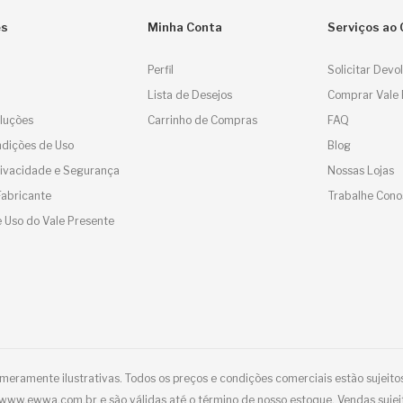
es
Minha Conta
Serviços ao 
Perfil
Solicitar Devo
Lista de Desejos
Comprar Vale 
luções
Carrinho de Compras
FAQ
dições de Uso
Blog
Privacidade e Segurança
Nossas Lojas
Fabricante
Trabalhe Cono
 Uso do Vale Presente
eramente ilustrativas. Todos os preços e condições comerciais estão sujeitos
e www.ewwa.com.br e são válidas até o término de nosso estoque. Vendas sujei