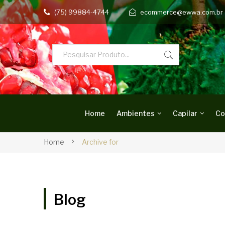
(75) 99884-4744
ecommerce@ewwa.com.br
Home
Ambientes
Capilar
Co
Home
Archive for
Blog