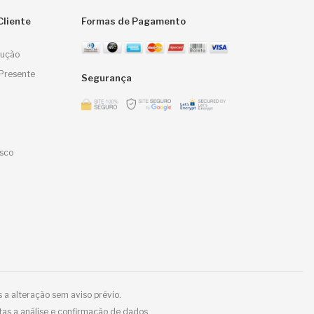
Cliente
Formas de Pagamento
lução
Presente
Segurança
sco
 a alteração sem aviso prévio.
tas a análise e confirmação de dados.