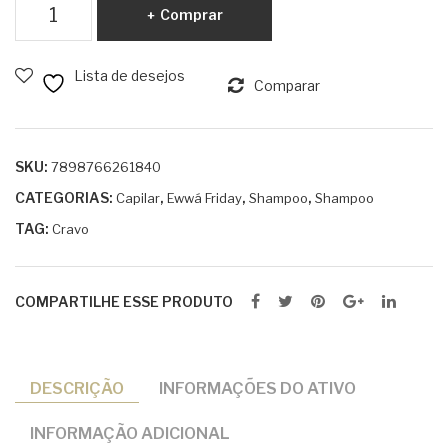
Shampoo
de
0ml
Comprar
Cravo
Mor
250ml
ing
Lista de desejos
quantidade
Comparar
a
50
0ml
SKU:
7898766261840
CATEGORIAS:
,
,
,
Capilar
Ewwá Friday
Shampoo
Shampoo
TAG:
Cravo
COMPARTILHE ESSE PRODUTO
DESCRIÇÃO
INFORMAÇÕES DO ATIVO
INFORMAÇÃO ADICIONAL