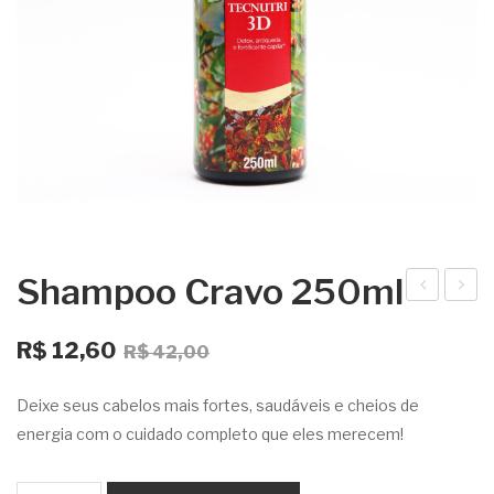
Shampoo Cravo 250ml
abo
ha
O
O
net
mp
R$
12,60
R$
42,00
preço
preço
e
oo
original
atual
Deixe seus cabelos mais fortes, saudáveis e cheios de
Líq
Cra
era:
é:
energia com o cuidado completo que eles merecem!
uid
vo
R$ 42,00.
R$ 12,60.
o
50