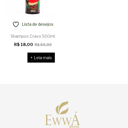
Lista de desejos
Shampoo Cravo 500ml
O
O
R$
18,00
R$
60,00
preço
preço
Leia mais
original
atual
era:
é:
R$ 60,00.
R$ 18,00.