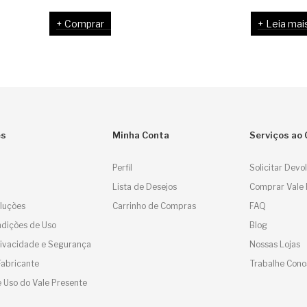
preço
preço
p
p
Comprar
Leia mai
original
atual
o
a
era:
é:
e
é
R$ 42,00.
R$ 12,60.
R
R
es
Minha Conta
Serviços ao 
Perfil
Solicitar Devo
Lista de Desejos
Comprar Vale 
luções
Carrinho de Compras
FAQ
dições de Uso
Blog
Privacidade e Segurança
Nossas Lojas
Fabricante
Trabalhe Cono
 Uso do Vale Presente