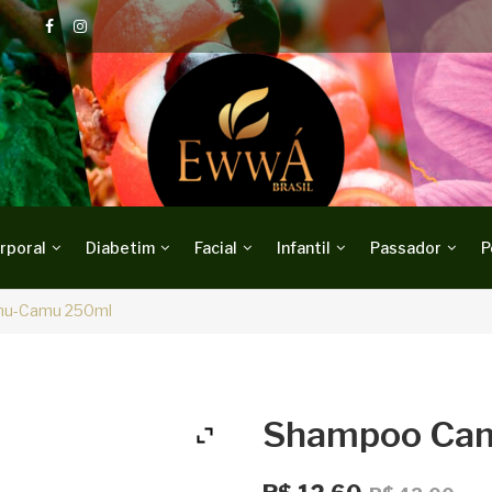
rporal
Diabetim
Facial
Infantil
Passador
P
u-Camu 250ml
Shampoo Ca