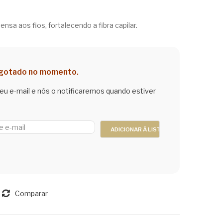
ço
ço
ant
nad
ginal
al
ensa aos fios, fortalecendo a fibra capilar.
e
or
:
Anti
Ca
42,00.
12,60.
per
mu-
spir
Ca
sgotado no momento.
ant
mu
seu e-mail e nós o notificaremos quando estiver
e –
25
Co
0ml
m
Per
fum
e
70
Comparar
ml