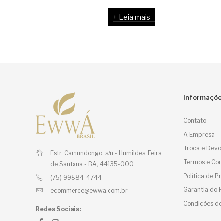
Leia mais
Informaçõ
Contato
A Empresa
Troca e Devo
Estr. Camundongo, s/n - Humildes,
Feira
Termos e Con
de Santana - BA, 44135-000
Política de 
(75) 99884-4744
Garantia do 
ecommerce@ewwa.com.br
Condições de
Redes Sociais: