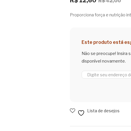
O
O
R$
12,60
R$
42,00
pre
pre
ori
atu
Proporciona força e nutrição int
era
é:
R$ 
R$ 
Este produto está e
Não se preocupe! Insira 
disponível novamente.
Lista de desejos