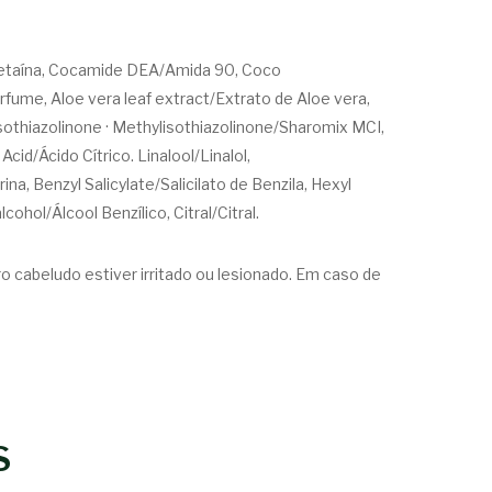
 Betaína, Cocamide DEA/Amida 90, Coco
fume, Aloe vera leaf extract/Extrato de Aloe vera,
othiazolinone · Methylisothiazolinone/Sharomix MCI,
id/Ácido Cítrico. Linalool/Linalol,
na, Benzyl Salicylate/Salicilato de Benzila, Hexyl
hol/Álcool Benzílico, Citral/Citral.
o cabeludo estiver irritado ou lesionado. Em caso de
S