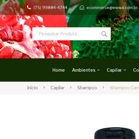
(75) 99884-4744
ecommerce@ewwa.com.br
Home
Ambientes
Capilar
Co
Início
Capilar
Shampoo
Shampoo Cam