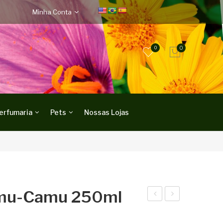
Minha Conta
0
0
erfumaria
Pets
Nossas Lojas
mu-Camu 250ml
eso
ond
dor
icio