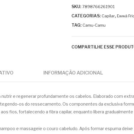
SKU:
7898766261901
CATEGORIAS:
,
Capilar
Ewwá Fri
TAG:
Camu-Camu
COMPARTILHE ESSE PRODUT
ATIVO
INFORMAÇÃO ADICIONAL
a nutrir e regenerar profundamente os cabelos. Elaborado com extr
 protegendo-os do ressecamento. Os componentes da exclusiva for
 aos fios, fortalecendo a fibra capilar, enquanto libera gradualmen
hampoo e massageie o couro cabeludo. Após formar espuma deixe a