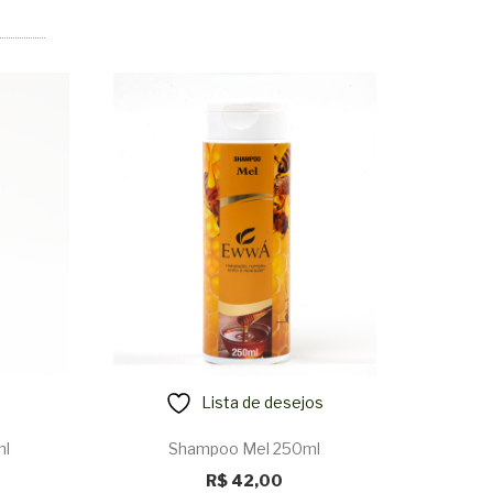
Lista de desejos
ml
Shampoo Mel 250ml
Le
O
O
R$
42,00