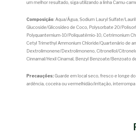
um melhor resultado, siga utilizando a linha Camu-cam
Composição
: Aqua/Água, Sodium Lauryl Sulfate/Laur
Glucoside/Glicosídeo de Coco, Polysorbate 20/Polisor
Polyquanternium-10/Poliquatérnio-10, Cetrimonium Chl
Cetyl Trimethyl Ammonium Chloride/Quartenário de amôn
Dextrolimonene/Dextrolimoneno, Citronellol/Citronelol, 
Cinnamal/Hexil Cinamal, Benzyl Benzoate/Benzoato de Be
Precauções:
Guarde em local seco, fresco e longe do
ardência, coceira ou vermelhidão/irritação, interromp