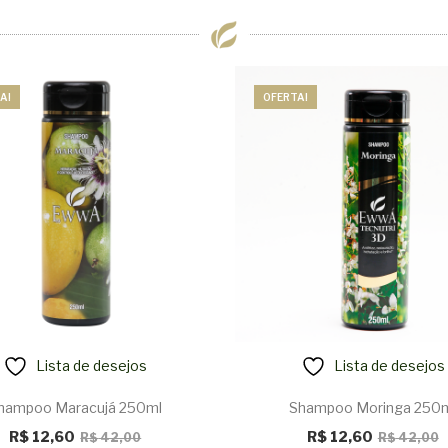
A!
OFERTA!
Lista de desejos
Lista de desejos
hampoo Maracujá 250ml
Shampoo Moringa 250
O
O
R$
12,60
R$
12,60
R$
42,00
R$
42,00