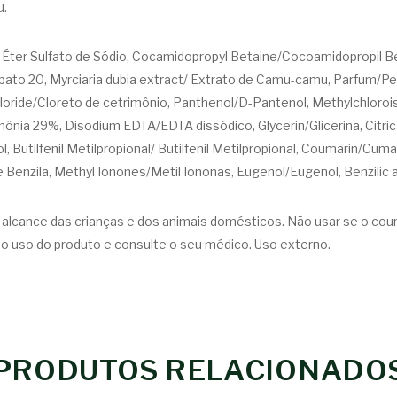
u.
il Éter Sulfato de Sódio, Cocamidopropyl Betaine/Cocoamidopropil
bato 20, Myrciaria dubia extract/ Extrato de Camu-camu, Parfum/Per
oride/Cloreto de cetrimônio, Panthenol/D-Pantenol, Methylchlorois
ia 29%, Disodium EDTA/EDTA dissódico, Glycerin/Glicerina, Citric Ac
Butilfenil Metilpropional/ Butilfenil Metilpropional, Coumarin/Cumari
nzila, Methyl Ionones/Metil Iononas, Eugenol/Eugenol, Benzilic alco
 alcance das crianças e dos animais domésticos. Não usar se o cour
a o uso do produto e consulte o seu médico. Uso externo.
PRODUTOS RELACIONADO