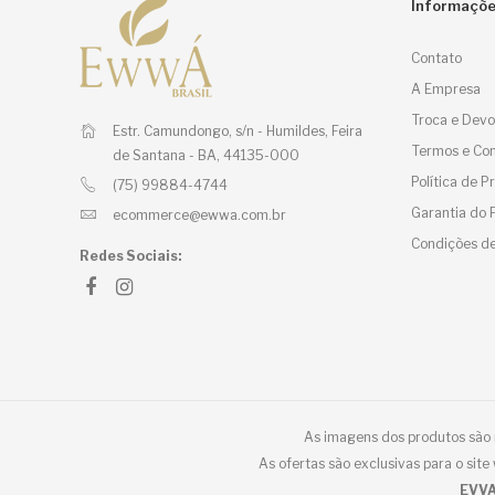
Informaçõ
Contato
A Empresa
Troca e Devo
Estr. Camundongo, s/n - Humildes,
Feira
Termos e Con
de Santana - BA, 44135-000
Política de 
(75) 99884-4744
Garantia do 
ecommerce@ewwa.com.br
Condições de
Redes Sociais:
As imagens dos produtos são m
As ofertas são exclusivas para o sit
EVVA