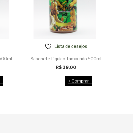
Lista de desejos
 500ml
Sabonete Líquido Tamarindo 500ml
Sabone
R$
38,00
r
Comprar