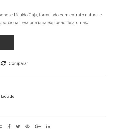
e
e
onete Líquido Caju, formulado com extrato natural e
Líq
Líq
roporciona frescor e uma explosão de aromas.
uid
uid
o
o
Aça
Ale
í
cri
50
m
Comparar
0ml
50
0ml
 Líquido
O