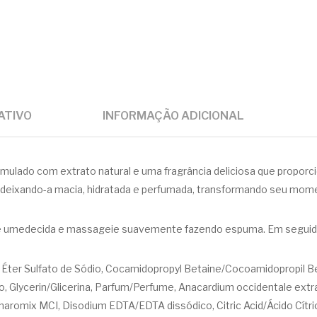
ATIVO
INFORMAÇÃO ADICIONAL
rmulado com extrato natural e uma fragrância deliciosa que propor
, deixando-a macia, hidratada e perfumada, transformando seu mome
pele umedecida e massageie suavemente fazendo espuma. Em segui
il Éter Sulfato de Sódio, Cocamidopropyl Betaine/Cocoamidopropil
, Glycerin/Glicerina, Parfum/Perfume, Anacardium occidentale extra
haromix MCI, Disodium EDTA/EDTA dissódico, Citric Acid/Ácido Cítri