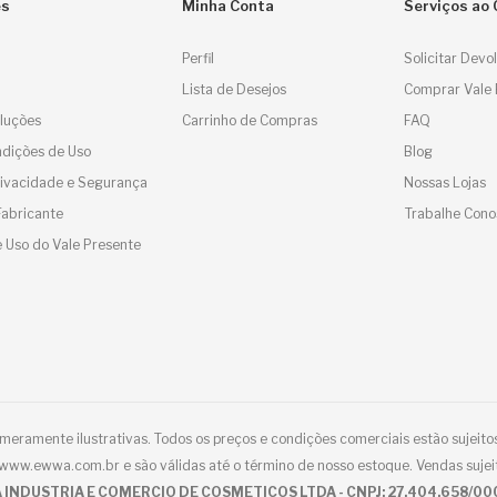
es
Minha Conta
Serviços ao 
Perfil
Solicitar Devo
Lista de Desejos
Comprar Vale 
luções
Carrinho de Compras
FAQ
dições de Uso
Blog
Privacidade e Segurança
Nossas Lojas
Fabricante
Trabalhe Cono
 Uso do Vale Presente
eramente ilustrativas. Todos os preços e condições comerciais estão sujeitos
e www.ewwa.com.br e são válidas até o término de nosso estoque. Vendas sujei
 INDUSTRIA E COMERCIO DE COSMETICOS LTDA - CNPJ: 27.404.658/00