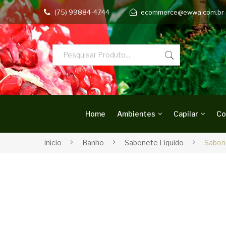
(75) 99884-4744
ecommerce@ewwa.com.br
Home
Ambientes
Capilar
Co
Início
Banho
Sabonete Líquido
Sabone