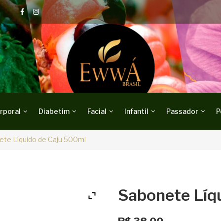
rporal
Diabetim
Facial
Infantil
Passador
P
te Líquido de Caju 500ml
Sabonete Líq