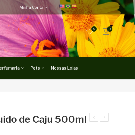
Minha Conta
0
0
erfumaria
Pets
Nossas Lojas
uido de Caju 500ml
abo
abo
net
net