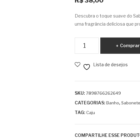
R$
38,00
Descubra o toque suave do Sab
uma fragrância deliciosa que p
Sabonete
Comprar
Líquido
de
Lista de desejos
Caju
500ml
quantidade
SKU:
7898766262649
CATEGORIAS:
,
Banho
Sabonete
TAG:
Caju
COMPARTILHE ESSE PRODUT