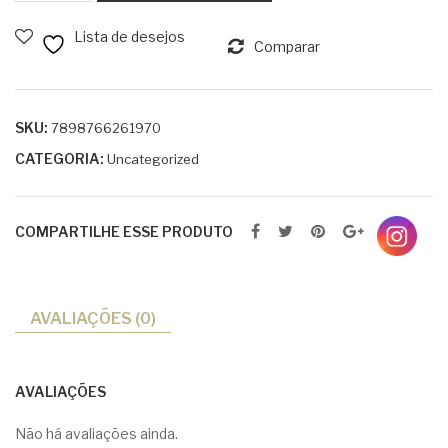
Mor
nte
EXTRA
ing
s
Lista de desejos
FORTE
Comparar
a
Aro
quantidade
20
eira
0g
e
SKU:
7898766261970
Flor
CATEGORIA:
Uncategorized
de
Lar
anje
COMPARTILHE ESSE PRODUTO
ira
120
ml
AVALIAÇÕES (0)
AVALIAÇÕES
Não há avaliações ainda.