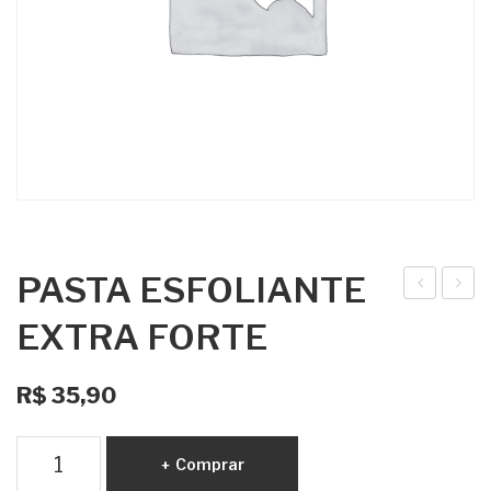
PASTA ESFOLIANTE
idra
rom
EXTRA FORTE
tant
atiz
e
ado
R$
35,90
Cor
r de
por
Am
PASTA
Comprar
al
bie
ESFOLIANTE