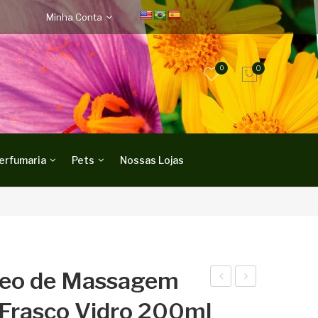
Minha Conta
0
0
erfumaria
Pets
Nossas Lojas
leo de Massagem
ass
ela
 Frasco Vidro 200ml
ado
Aro