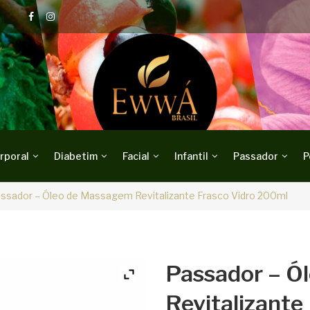
rporal
Diabetim
Facial
Infantil
Passador
P
ssador – Óleo de Massagem Revitalizante Frasco Vidro 200ml
Passador – Ó
Revitalizante