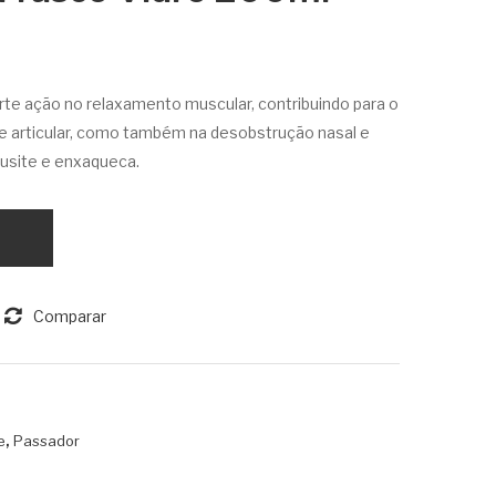
r –
mát
Óle
ica
o
par
te ação no relaxamento muscular, contribuindo para o
de
a
r e articular, como também na desobstrução nasal e
Ma
Ma
inusite e enxaqueca.
ssa
ssa
ge
ge
m
m
Rev
Flor
iltali
de
Comparar
zan
Lar
te
anje
Fra
ira
sco
150
,
e
Passador
Vidr
g
o