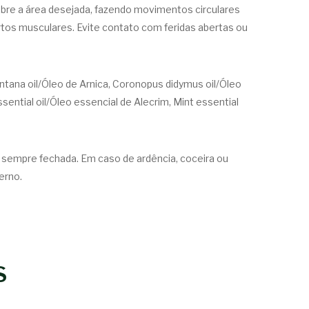
re a área desejada, fazendo movimentos circulares
rtos musculares. Evite contato com feridas abertas ou
ontana oil/Óleo de Arnica, Coronopus didymus oil/Óleo
ssential oil/Óleo essencial de Alecrim, Mint essential
 sempre fechada. Em caso de ardência, coceira ou
erno.
S