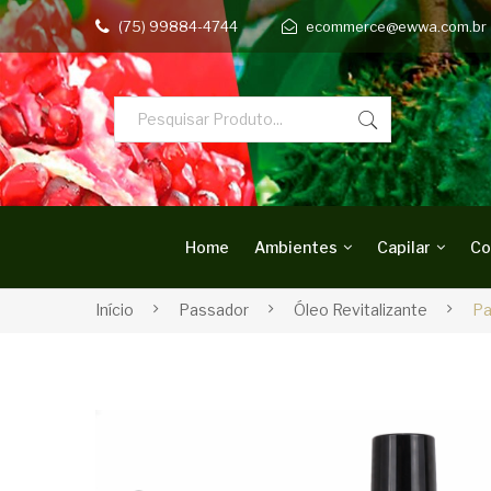
(75) 99884-4744
ecommerce@ewwa.com.br
Home
Ambientes
Capilar
Co
Início
Passador
Óleo Revitalizante
Pa