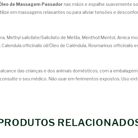
Óleo de Massagem Passador
nas mãos e espalhe suavemente sob
tilize em massagens relaxantes ou para aliviar tensões e desconfo
ra, Methyl salicilate/Salicilato de Metila, Menthol/Mentol, Arnica m
Calendula officinalis oil/Óleo de Calêndula, Rosmarinus officinalis e
do alcance das crianças e dos animais domésticos, com a embalagem
 e consulte o seu médico. Não usar em ferimentos expostos. Uso ext
PRODUTOS RELACIONADO