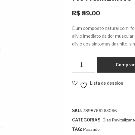
R$
89,00
É um composto natural com for
alívio imediato da dor muscula
alívio dos sintomas da rinite, s
Passador
Comprar
-
Óleo
Lista de desejos
de
Massagem
Revitalizante
Frasco
SKU:
7898766263066
Vidro
CATEGORIAS:
Óleo Revitalizant
200ml
TAG:
Passador
quantidade