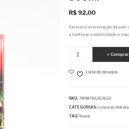
R$
92,00
Favorece a renovação da pele c
a melhorar a elasticidade e mac
Hidratante
Comprar
Corporal
Romã
Lista de desejos
500ml
quantidade
SKU:
7898766263622
CATEGORIAS:
,
Corporal
Hidrata
TAG:
Romã