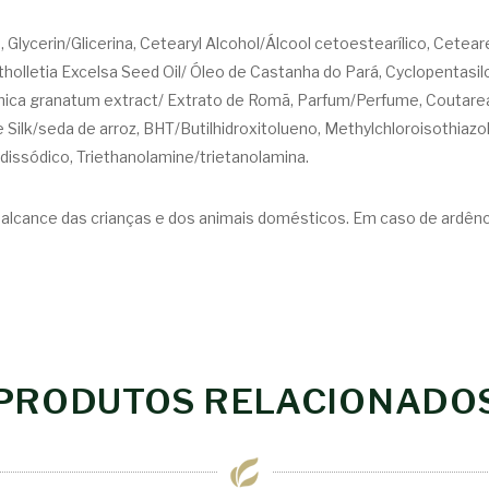
o, Glycerin/Glicerina, Cetearyl Alcohol/Álcool cetoestearílico, Cetea
holletia Excelsa Seed Oil/ Óleo de Castanha do Pará, Cyclopentasil
ca granatum extract/ Extrato de Romã, Parfum/Perfume, Coutarea 
Silk/seda de arroz, BHT/Butilhidroxitolueno, Methylchloroisothiazo
issódico, Triethanolamine/trietanolamina.
o alcance das crianças e dos animais domésticos. Em caso de ardênci
PRODUTOS RELACIONADO