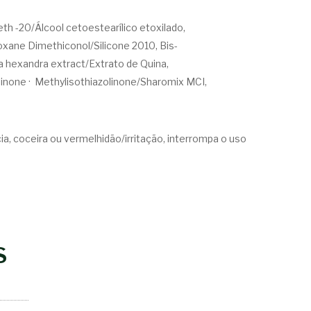
reth -20/Álcool cetoestearílico etoxilado,
oxane Dimethiconol/Silicone 2010, Bis-
hexandra extract/Extrato de Quina,
linone · Methylisothiazolinone/Sharomix MCI,
a, coceira ou vermelhidão/irritação, interrompa o uso
S