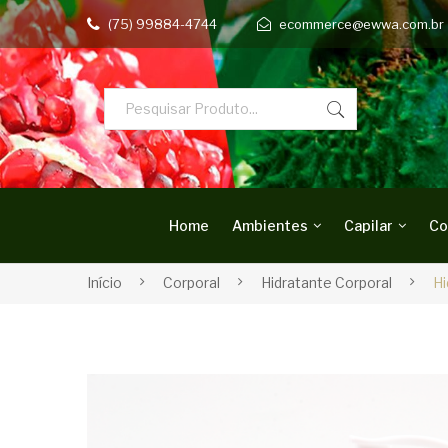
(75) 99884-4744
ecommerce@ewwa.com.br
Home
Ambientes
Capilar
Co
Início
Corporal
Hidratante Corporal
Hi