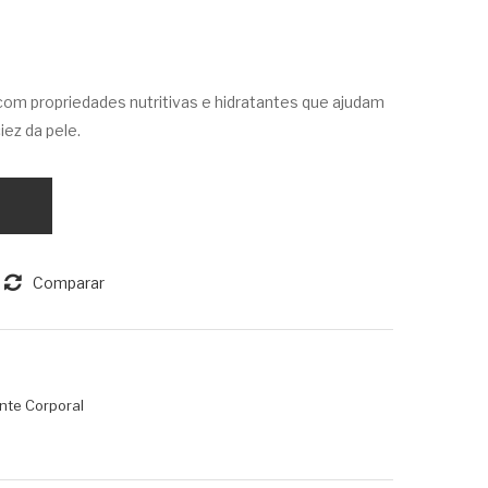
e
m
Cor
Hid
por
rata
om propriedades nutritivas e hidratantes que ajudam
al
nte
iez da pele.
Ro
Cor
mã
por
30
al
0g
Pel
e
Comparar
Dia
béti
ca
30
nte Corporal
0ml