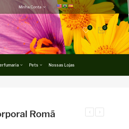
Minha Conta
0
0
erfumaria
Pets
Nossas Lojas
orporal Romã
idra
iab
tant
eti