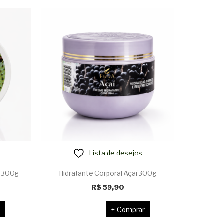
Lista de desejos
a 300g
Hidratante Corporal Açaí 300g
Hid
R$
59,90
r
Comprar