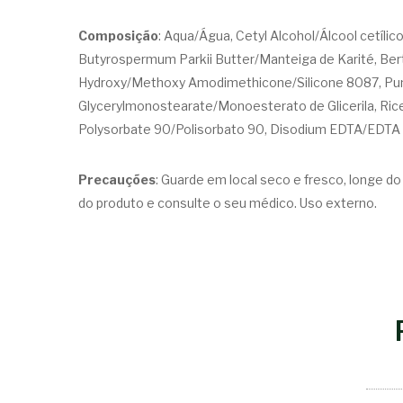
Composição
: Aqua/Água, Cetyl Alcohol/Álcool cetílic
Butyrospermum Parkii Butter/Manteiga de Karité, Bert
Hydroxy/Methoxy Amodimethicone/Silicone 8087, Puni
Glycerylmonostearate/Monoesterato de Glicerila, Rice 
Polysorbate 90/Polisorbato 90, Disodium EDTA/EDTA d
Precauções
: Guarde em local seco e fresco, longe d
do produto e consulte o seu médico. Uso externo.