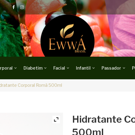
rporal
Diabetim
Facial
Infantil
Passador
P
dratante Corporal Romã 500ml
Hidratante C
500ml