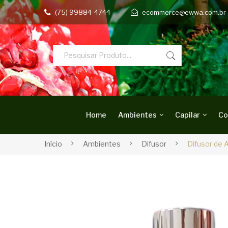
(75) 99884-4744
ecommerce@ewwa.com.br
Home
Ambientes
Capilar
Co
Início
Ambientes
Difusor
Difusor de 