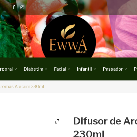
rporal
Diabetim
Facial
Infantil
Passador
P
Aromas Alecrim 230ml
Difusor de A
230ml