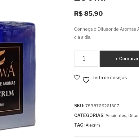
R$
85,90
Conheça o Difusor de Aromas Al
dia a dia.
Difusor
Comprar
de
Aromas
Lista de desejos
Alecrim
230ml
quantidade
SKU:
7898766261307
CATEGORIAS:
,
Ambientes
Difus
TAG:
Alecrim