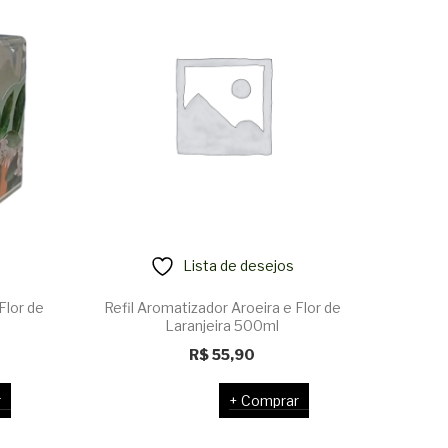
Lista de desejos
Flor de
Refil Aromatizador Aroeira e Flor de
Difusor
Laranjeira 500ml
R$
55,90
r
Comprar