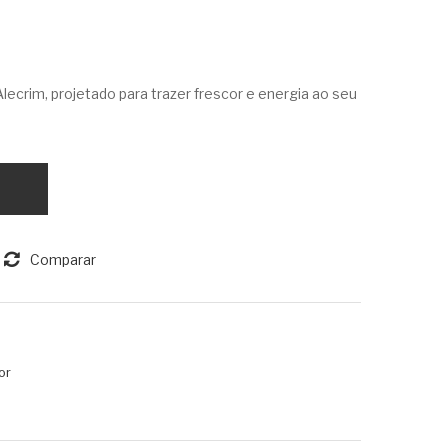
e
de
Cor
Aro
por
ma
ecrim, projetado para trazer frescor e energia ao seu
al
s
Ma
Flor
scul
Rús
ino
tica
20
230
0g
ml
Comparar
or