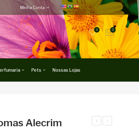
Minha Conta
0
0
erfumaria
Pets
Nossas Lojas
romas Alecrim
idra
ifus
tant
or