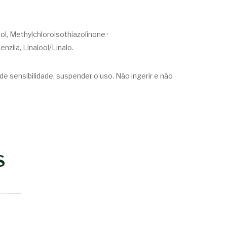
l, Methylchloroisothiazolinone ·
nzila, Linalool/Linalo.
de sensibilidade, suspender o uso. Não ingerir e não
S