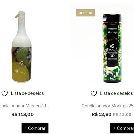
OFERTA!
Lista de desejos
Lista de desejos
ondicionador Maracujá 1L
Condicionador Moringa 2
R$
118,00
R$
12,60
R$
42,00
p
p
Comprar
Compra
o
a