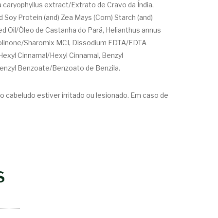
caryophyllus extract/Extrato de Cravo da Índia,
ed Soy Protein (and) Zea Mays (Corn) Starch (and)
ed Oil/Óleo de Castanha do Pará, Helianthus annus
hiazolinone/Sharomix MCI, Dissodium EDTA/EDTA
. Hexyl Cinnamal/Hexyl Cinnamal, Benzyl
, Benzyl Benzoate/Benzoato de Benzila.
o cabeludo estiver irritado ou lesionado. Em caso de
S