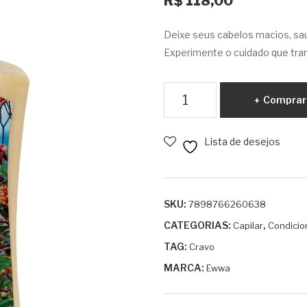
R$
118,00
Deixe seus cabelos macios, sau
Experimente o cuidado que tra
Condicionador
Comprar
Cravo
1L
Lista de desejos
quantidade
SKU:
7898766260638
CATEGORIAS:
,
Capilar
Condicio
TAG:
Cravo
MARCA:
Ewwa