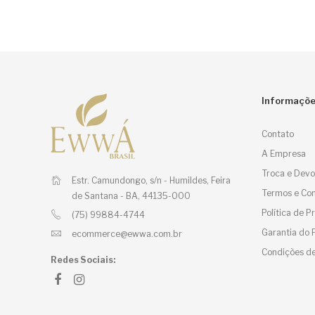
era:
é:
R$ 59,00.
R$ 17,70.
Informaçõ
Contato
A Empresa
Troca e Devo
Estr. Camundongo, s/n - Humildes,
Feira
Termos e Con
de Santana - BA, 44135-000
Política de 
(75) 99884-4744
Garantia do 
ecommerce@ewwa.com.br
Condições de
Redes Sociais: