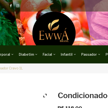
rporal
Diabetim
Facial
Infantil
Passador
P
nador Cravo 1L
Condicionado