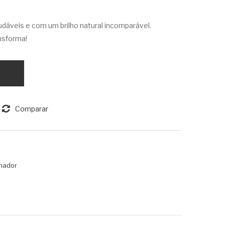
HID
e
dáveis e com um brilho natural incomparável.
RA
Líq
nsforma!
TA
uid
NT
o
E
Pim
AR
ent
EA
a
Comparar
S
Ros
RE
a
SSE
50
CA
0ml
nador
DA
S