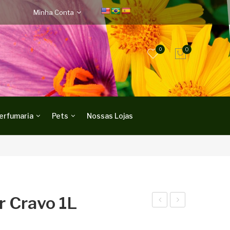
Minha Conta
0
0
erfumaria
Pets
Nossas Lojas
r Cravo 1L
ER
abo
UM
net