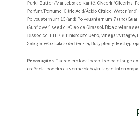
Parkii Butter /Manteiga de Karité, Glycerin/Glicerina
Parfum/Perfume, Citric Acid/Ácido Cítrico, Water (and) 
Polyquaternium-16 (and) Polyquanternium-7 (and) Guar 
(Sunflower) seed oil/Óleo de Girassol, Bixa orellana 
Dissódico, BHT/Butilhidroxitolueno, Vinegar/Vinagre, E
Salicylate/Salicilato de Benzila, Butylphenyl Methypro
Precauções
: Guarde em local seco, fresco e longe d
ardência, coceira ou vermelhidão/irritação, interromp