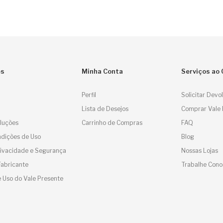
e
é
R
R
es
Minha Conta
Serviços ao 
Perfil
Solicitar Devo
Lista de Desejos
Comprar Vale 
luções
Carrinho de Compras
FAQ
dições de Uso
Blog
Privacidade e Segurança
Nossas Lojas
Fabricante
Trabalhe Cono
 Uso do Vale Presente