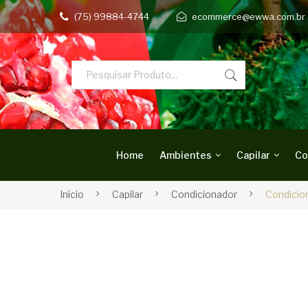
(75) 99884-4744
ecommerce@ewwa.com.br
Home
Ambientes
Capilar
Co
Início
Capilar
Condicionador
Condicio