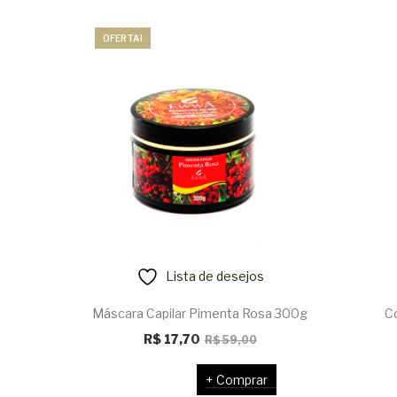
OFERTA!
Lista de desejos
Máscara Capilar Pimenta Rosa 300g
C
O
O
R$
17,70
R$
59,00
preço
preço
Comprar
original
atual