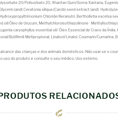
, Polysorbate 20/Polisorbato 20, Xhantan Gum/Goma Xantana, Eugenia 
Glycerin (and) Ceratonia siliqua (Carob) seed extract (and) Hydrolyz
Hydroxypropyltrimonium Chloride/Keranutri, Bertholletia excelsa se
seed oil/Óleo de Urucum, Methylchloroisothiazolinone · Methylisot
ugenia caryophyllus essential oil/ Óleo Essencial de Cravo da Índia
pional/Butilfenil Metipropional, Linalool/Linalol, Coumarin/Cumarina
o alcance das crianças e dos animais domésticos. Não usar se o cour
a o uso do produto e consulte o seu médico. Uso externo.
PRODUTOS RELACIONADO